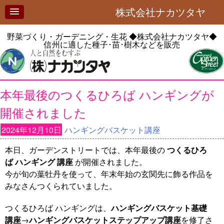
株式会社ナカツタヤ
野菜づくり・ガーデニング・生花
◆株式会社ナカツタヤ◆
信州に適した種子･苗･樹木などを販売
本年最後のつくるひろば ハンギングが
開催されました
2024年12月10日
ハンギングバスケット講座
本日、ガーデンストリートでは、本年最後の
つくるひろ
ば ハンギング 講座
が開催されました。
今が旬の葉牡丹を使って、年末年始の玄関先に飾る作品を
みなさんつくられていました。
つくるひろば ハンギングは、
ハンギングバスケット基礎
講座
→
ハンギングバスケットステップアップ講座
を修了さ