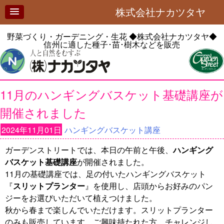
株式会社ナカツタヤ
野菜づくり・ガーデニング・生花
◆株式会社ナカツタヤ◆
信州に適した種子･苗･樹木などを販売
11月のハンギングバスケット基礎講座が
開催されました
2024年11月01日
ハンギングバスケット講座
ガーデンストリートでは、本日の午前と午後、
ハンギング
バスケット基礎講座
が開催されました。
11月の基礎講座では、足の付いたハンギングバスケット
『
スリットプランター
』を使用し、店頭からお好みのパン
ジーをお選びいただいて植えつけました。
秋から春まで楽しんでいただけます。スリットプランター
のみも販売しています。ご興味持たれた方、チャレンジし