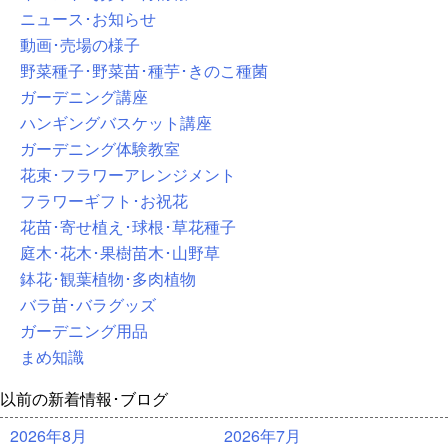
ニュース･お知らせ
動画･売場の様子
野菜種子･野菜苗･種芋･きのこ種菌
ガーデニング講座
ハンギングバスケット講座
ガーデニング体験教室
花束･フラワーアレンジメント
フラワーギフト･お祝花
花苗･寄せ植え･球根･草花種子
庭木･花木･果樹苗木･山野草
鉢花･観葉植物･多肉植物
バラ苗･バラグッズ
ガーデニング用品
まめ知識
以前の新着情報･ブログ
2026年8月
2026年7月