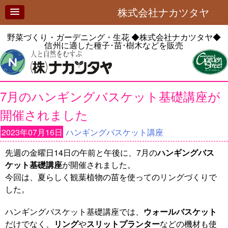
株式会社ナカツタヤ
野菜づくり・ガーデニング・生花
◆株式会社ナカツタヤ◆
信州に適した種子･苗･樹木などを販売
7月のハンギングバスケット基礎講座が
開催されました
2023年07月16日
ハンギングバスケット講座
先週の金曜日14日の午前と午後に、7月の
ハンギングバス
ケット基礎講座
が開催されました。
今回は、夏らしく観葉植物の苗を使ってのリングづくりで
した。
ハンギングバスケット基礎講座では、
ウォールバスケット
だけでなく、
リング
や
スリットプランター
などの機材も使