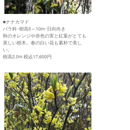
■ナナカマド
バラ科･樹高5～10m･日向向き
秋のオレンジや赤色の実と紅葉がとても
美しい樹木。春の白い花も素朴で美し
い。
樹高2.0m 税込17,600円