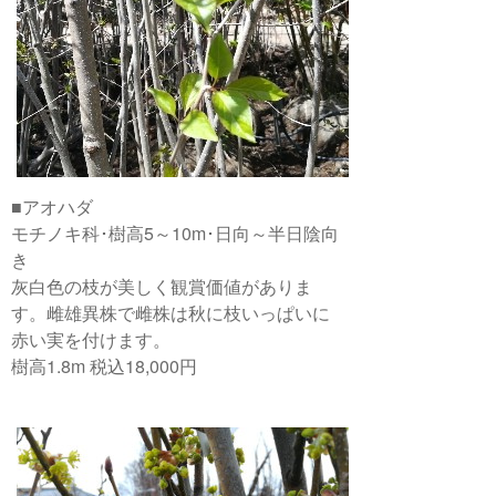
■アオハダ
モチノキ科･樹高5～10m･日向～半日陰向
き
灰白色の枝が美しく観賞価値がありま
す。雌雄異株で雌株は秋に枝いっぱいに
赤い実を付けます。
樹高1.8m 税込18,000円