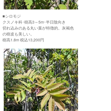
■シロモジ
クスノキ科･樹高3～5m･半日陰向き
切れ込みのある丸い葉が特徴的。灰褐色
の樹皮も美しい。
樹高1.8m 税込13,200円