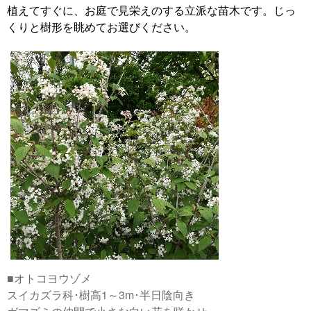
植えてすぐに、お庭で見栄えのする立派な苗木です。じっ
くりと樹形を眺めてお選びください。
■オトコヨウゾメ
スイカズラ科･樹高1～3m･半日陰向き