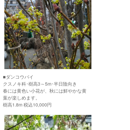
■ダンコウバイ
クスノキ科･樹高3～5m･半日陰向き
春には黄色い小花が、秋には鮮やかな黄
葉が楽しめます。
樹高1.8m 税込10,000円