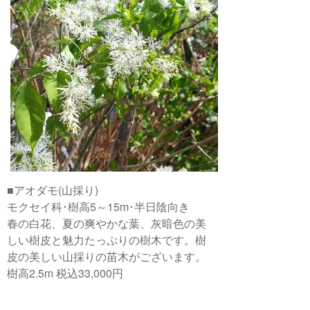
■アオダモ(山採り)
モクセイ科･樹高5～15m･半日陰向き
春の白花、夏の爽やかな葉、灰暗色の美
しい樹皮と魅力たっぷりの樹木です。樹
皮の美しい山採りの苗木がございます。
樹高2.5m 税込33,000円