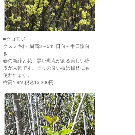
■クロモジ
クスノキ科･樹高3～5m･日向～半日陰向
き
春の新緑と花、黒い斑点がある美しい樹
皮が人気です。香りの良い枝は楊枝にも
使われます。
樹高1.8m 税込13,200円