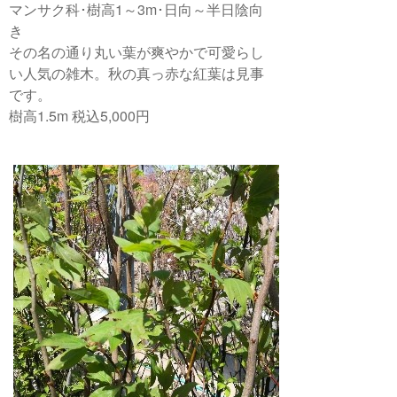
マンサク科･樹高1～3m･日向～半日陰向
き
その名の通り丸い葉が爽やかで可愛らし
い人気の雑木。秋の真っ赤な紅葉は見事
です。
樹高1.5m 税込5,000円