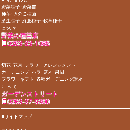
野菜種子･野菜苗
種芋･きのこ種菌
芝生種子･緑肥種子･牧草種子
について
野菜の種苗店
0263-33-1085
切花･花束･フラワーアレンジメント
ガーデニング･バラ･庭木･果樹
フラワーギフト･各種ガーデニング講座
について
ガーデンストリート
0263-37-5800
■サイトマップ