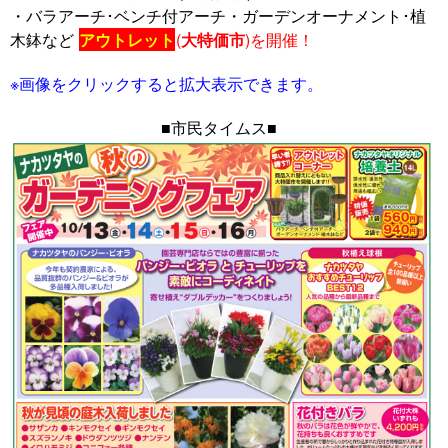
・バラアーチ･ベンチ付アーチ・ガーデンオーナメント･植
木鉢など
アウトレット
(
大特価市
)を開催！
※画像をクリックすると拡大表示できます。
■市民タイムス■