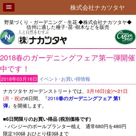
株式会社ナカツタヤ
野菜づくり・ガーデニング・生花
◆株式会社ナカツタヤ◆
信州に適した種子･苗･樹木などを販売
2018春のガーデニングフェア第一弾開催
中です！
2018年03月16日
イベント･お買い得情報
ナカツタヤ ガーデンストリートでは、
3月16日(金)〜21日
(月・祝)
の6日間、『
2018
春のガーデニングフェア 第1
弾
』を開催します。
■
6日間限りのお買い得品 (税別価格です)
・パンジーのボールプランター植え 通常680円を480円
限定100鉢 おひとり様3鉢まで