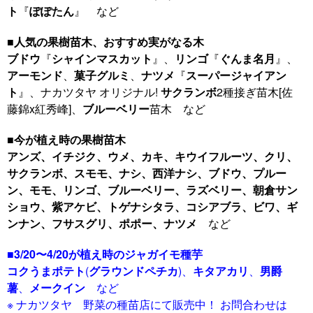
ト
『
ぽぽたん
』 など
■
人気の果樹苗木、おすすめ実がなる木
ブドウ
『
シャインマスカット
』、
リンゴ
『
ぐんま名月
』、
アーモンド
、
菓子グルミ
、
ナツメ
『
スーパージャイアン
ト
』、ナカツタヤ オリジナル!
サクランボ
2種接ぎ苗木[佐
藤錦x紅秀峰]、
ブルーベリー
苗木 など
■
今が植え時の果樹苗木
アンズ、イチジク、ウメ、カキ、キウイフルーツ、クリ、
サクランボ、スモモ、ナシ、西洋ナシ、ブドウ、プルー
ン、モモ、リンゴ、ブルーベリー、ラズベリー、朝倉サン
ショウ、紫アケビ、トゲナシタラ、コシアブラ、ビワ、ギ
ンナン、フサスグリ、ポポー、ナツメ
など
■
3/20〜4/20が植え時のジャガイモ種芋
コクうまポテト
(
グラウンドペチカ
)、
キタアカリ
、
男爵
薯
、
メークイン
など
※ ナカツタヤ 野菜の種苗店にて販売中！ お問合わせは