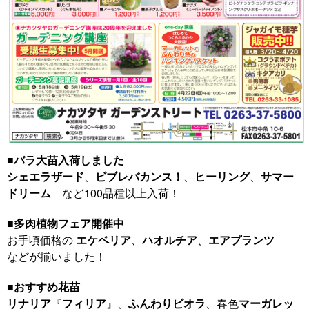
■
バラ大苗入荷しました
シェエラザード
、
ビブレバカンス！
、
ヒーリング
、
サマー
ドリーム
など100品種以上入荷！
■
多肉植物フェア開催中
お手頃価格の
エケベリア
、
ハオルチア
、
エアプランツ
などが揃いました！
■
おすすめ花苗
リナリア
『
フィリア
』、
ふんわりビオラ
、春色
マーガレッ