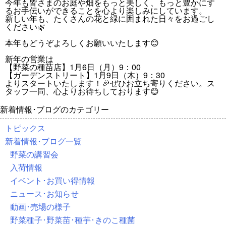
今年も皆さまのお庭や畑をもっと美しく、もっと豊かにす
るお手伝いができることを心より楽しみにしています。
新しい年も、たくさんの花と緑に囲まれた日々をお過ごし
ください🌿
本年もどうぞよろしくお願いいたします😊
新年の営業は
【野菜の種苗店】1月6日（月）9：00
【ガーデンストリート】1月9日（木）9：30
よりスタートいたします！🎉ぜひお立ち寄りください。ス
タッフ一同、心よりお待ちしております😊
新着情報･ブログのカテゴリー
トピックス
新着情報･ブログ一覧
野菜の講習会
入荷情報
イベント･お買い得情報
ニュース･お知らせ
動画･売場の様子
野菜種子･野菜苗･種芋･きのこ種菌