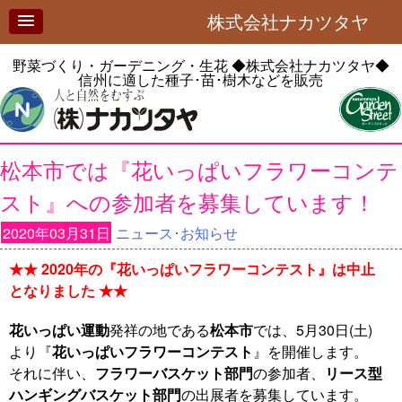
株式会社ナカツタヤ
野菜づくり・ガーデニング・生花
◆株式会社ナカツタヤ◆
信州に適した種子･苗･樹木などを販売
松本市では『花いっぱいフラワーコンテ
スト』への参加者を募集しています！
2020年03月31日
ニュース･お知らせ
★★ 2020年の『花いっぱいフラワーコンテスト』は中止
となりました ★★
花いっぱい運動
発祥の地である
松本市
では、5月30日(土)
より『
花いっぱいフラワーコンテスト
』を開催します。
それに伴い、
フラワーバスケット部門
の参加者、
リース型
ハンギングバスケット部門
の出展者を募集しています。