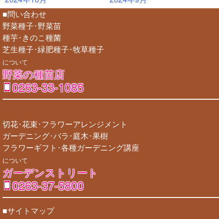
■問い合わせ
野菜種子･野菜苗
種芋･きのこ種菌
芝生種子･緑肥種子･牧草種子
について
野菜の種苗店
0263-33-1085
切花･花束･フラワーアレンジメント
ガーデニング･バラ･庭木･果樹
フラワーギフト･各種ガーデニング講座
について
ガーデンストリート
0263-37-5800
■サイトマップ