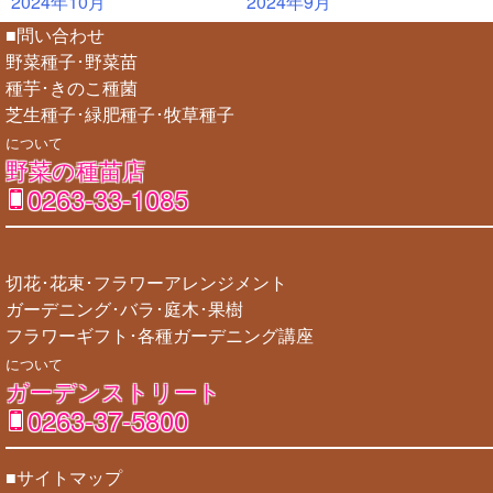
2024年10月
2024年9月
■問い合わせ
野菜種子･野菜苗
種芋･きのこ種菌
芝生種子･緑肥種子･牧草種子
について
野菜の種苗店
0263-33-1085
切花･花束･フラワーアレンジメント
ガーデニング･バラ･庭木･果樹
フラワーギフト･各種ガーデニング講座
について
ガーデンストリート
0263-37-5800
■サイトマップ