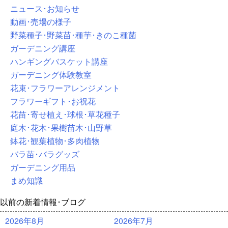
ニュース･お知らせ
動画･売場の様子
野菜種子･野菜苗･種芋･きのこ種菌
ガーデニング講座
ハンギングバスケット講座
ガーデニング体験教室
花束･フラワーアレンジメント
フラワーギフト･お祝花
花苗･寄せ植え･球根･草花種子
庭木･花木･果樹苗木･山野草
鉢花･観葉植物･多肉植物
バラ苗･バラグッズ
ガーデニング用品
まめ知識
以前の新着情報･ブログ
2026年8月
2026年7月