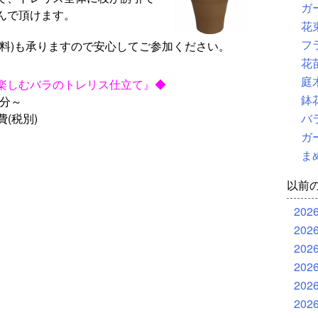
ガ
んで頂けます。
花
フ
有料)も承りますので安心してご参加ください。
花
庭
楽しむバラのトレリス仕立て』◆
鉢
0分～
費(税別)
バ
ガ
ま
以前
202
202
202
202
202
202