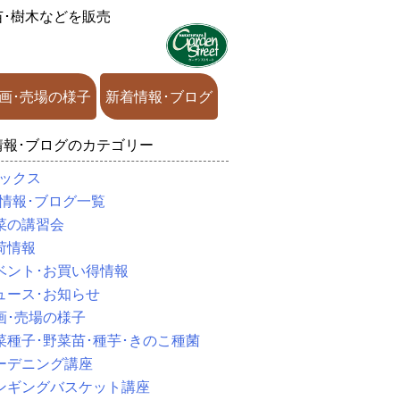
苗･樹木などを販売
画･売場の様子
新着情報･ブログ
情報･ブログのカテゴリー
ックス
情報･ブログ一覧
菜の講習会
荷情報
ベント･お買い得情報
ュース･お知らせ
画･売場の様子
菜種子･野菜苗･種芋･きのこ種菌
ーデニング講座
ンギングバスケット講座