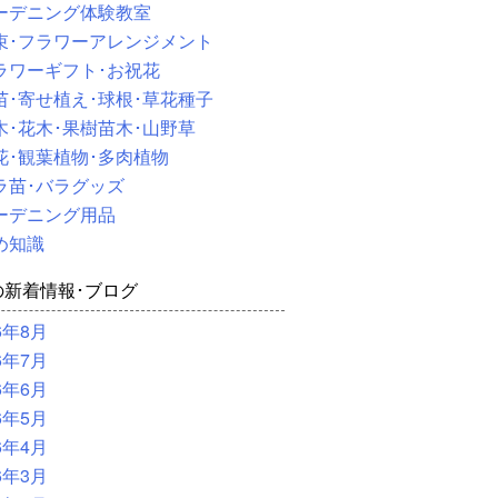
ーデニング体験教室
束･フラワーアレンジメント
ラワーギフト･お祝花
苗･寄せ植え･球根･草花種子
木･花木･果樹苗木･山野草
花･観葉植物･多肉植物
ラ苗･バラグッズ
ーデニング用品
め知識
の新着情報･ブログ
6年8月
6年7月
6年6月
6年5月
6年4月
6年3月