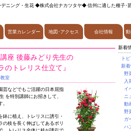
ーデニング・生花
◆株式会社ナカツタヤ◆
信州に適した種子･
営業カレンダー
地図･アクセス
会社情報
動
新着
講座 後藤みどり先生の
トピ
ラのトレリス仕立て』
新着
野
験教室
入
イ
園芸などでもご活躍の日本屈指
生 を特別講師にお招きして、
ニ
す。
動
野
を鉢に植え、トレリスに誘引・
ガ
ラの枝を長く伸ばしてあるボリ
ハ
で、トレリス全体に枝が誘引で