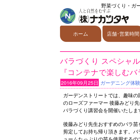
野菜づくり・ガ
ホーム
店舗･営業時間
バラづくり スペシャル
『コンテナで楽しむバ
2016年09月25日
ガーデニング体
ガーデンストリートでは、趣味の
のローズファーマー 後藤みどり先
バラづくり講習会を開催いたしま
後藤みどり先生おすすめのバラ苗
剪定してお持ち帰り頂きます。バ
ュームたっぷりの苗を使用するの