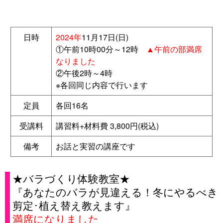
日時
2024年
11月17日(日)
①午前10時00分～12時
▲午前の部満席
なりました
②午後2時～4時
※各回同じ内容で行います
定員
各回16名
受講料
講習料+材料費 3,800円(税込)
備考
お話と実習の講座です
★バラづくり体験教室★
『あなたのバラが見違える！冬にやるべき
剪定･植え替え教えます』
満席になりました