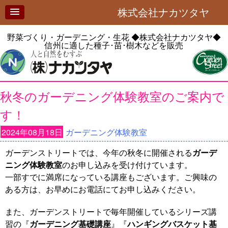
株式会社ナカツタヤ
野菜づくり・ガーデニング・生花
◆株式会社ナカツタヤ◆
信州に適した種子･苗･樹木などを販売
秋冬のガーデニング体験教室のご案内で
す！
2024年08月18日
ガーデニング体験教室
ガーデンストリートでは、今年の秋冬に開催される
ガーデ
ニング体験教室
のお申し込みを受け付けています。
一部すでに満席になっている講座もございます。ご興味の
ある方は、お早めにお電話にてお申し込みください。
また、ガーデンストリートで毎年開催しているシリーズ講
習の『
ガーデニング基礎講座
』『
ハンギングバスケット基