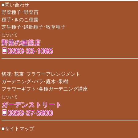
■問い合わせ
野菜種子･野菜苗
種芋･きのこ種菌
芝生種子･緑肥種子･牧草種子
について
野菜の種苗店
0263-33-1085
切花･花束･フラワーアレンジメント
ガーデニング･バラ･庭木･果樹
フラワーギフト･各種ガーデニング講座
について
ガーデンストリート
0263-37-5800
■サイトマップ