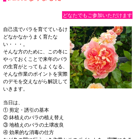
どなたでもご参加いただけます
自己流でバラを育てているけ
どなかなかうまく育たな
い・・・。
そんな方のために、この冬に
やっておくことで来年のバラ
の生育がとってもよくなる、
そんな作業のポイントを実際
のデモを交えながら解説して
いきます。
当日は、
① 剪定・誘引の基本
② 鉢植えのバラの植え替え
③ 地植えのバラの土壌改良
④ 効果的な消毒の仕方