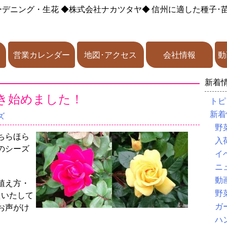
ーデニング・生花
◆株式会社ナカツタヤ◆
信州に適した種子･
営業カレンダー
地図･アクセス
会社情報
動
新着
き始めました！
トピ
新着
ズ
野
ちらほら
入
のシーズ
イ
ニ
動
植え方・
野
えいたして
ガ
お声がけ
ハ