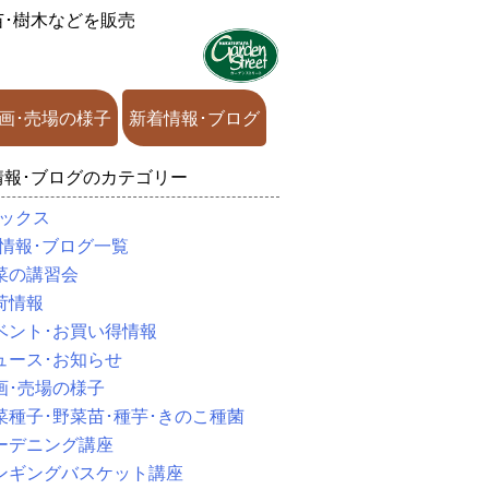
苗･樹木などを販売
画･売場の様子
新着情報･ブログ
情報･ブログのカテゴリー
ックス
情報･ブログ一覧
菜の講習会
荷情報
ベント･お買い得情報
ュース･お知らせ
画･売場の様子
菜種子･野菜苗･種芋･きのこ種菌
ーデニング講座
ンギングバスケット講座