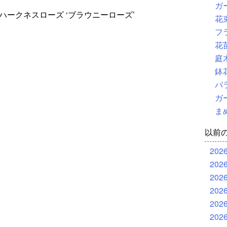
ガ
･ハークネスローズ ‘ブラウニーローズ’
花
フ
花
庭
鉢
バ
ガ
ま
以前
202
202
202
202
202
202