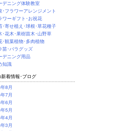
ーデニング体験教室
束･フラワーアレンジメント
ラワーギフト･お祝花
苗･寄せ植え･球根･草花種子
木･花木･果樹苗木･山野草
花･観葉植物･多肉植物
ラ苗･バラグッズ
ーデニング用品
め知識
の新着情報･ブログ
6年8月
6年7月
6年6月
6年5月
6年4月
6年3月