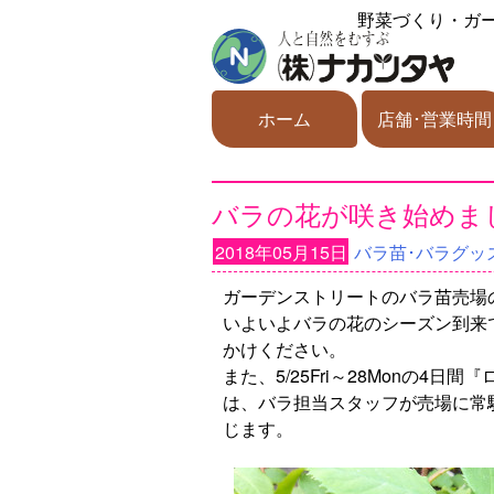
野菜づくり・ガ
ホーム
店舗･営業時間
バラの花が咲き始めました
2018年05月15日
バラ苗･バラグッ
ガーデンストリートのバラ苗売場
いよいよバラの花のシーズン到来
かけください。
また、5/25Fri～28Monの4
は、バラ担当スタッフが売場に常
じます。