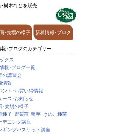
苗･樹木などを販売
画･売場の様子
新着情報･ブログ
情報･ブログのカテゴリー
ックス
情報･ブログ一覧
菜の講習会
荷情報
ベント･お買い得情報
ュース･お知らせ
画･売場の様子
菜種子･野菜苗･種芋･きのこ種菌
ーデニング講座
ンギングバスケット講座