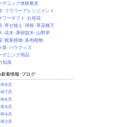
ーデニング体験教室
束･フラワーアレンジメント
ラワーギフト･お祝花
苗･寄せ植え･球根･草花種子
木･花木･果樹苗木･山野草
花･観葉植物･多肉植物
ラ苗･バラグッズ
ーデニング用品
め知識
の新着情報･ブログ
6年8月
6年7月
6年6月
6年5月
6年4月
6年3月