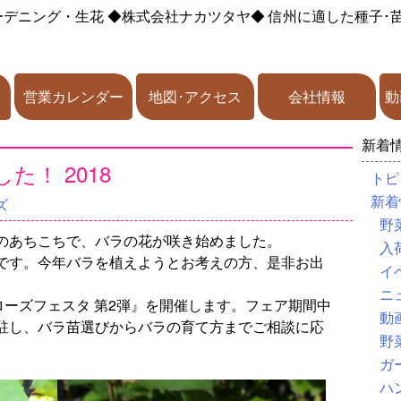
ーデニング・生花
◆株式会社ナカツタヤ◆
信州に適した種子･
営業カレンダー
地図･アクセス
会社情報
動
新着
！ 2018
トピ
新着
ズ
野
のあちこちで、バラの花が咲き始めました。
入
です。今年バラを植えようとお考えの方、是非お出
イ
ニ
日間『ローズフェスタ 第2弾』を開催します。フェア期間中
動
駐し、バラ苗選びからバラの育て方までご相談に応
野
ガ
ハ