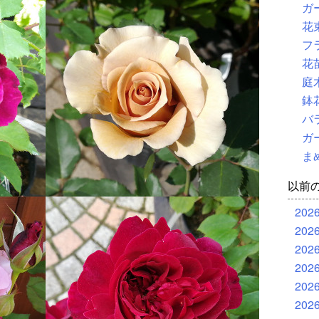
ガ
花
フ
花
庭
鉢
バ
ガ
ま
以前
202
202
202
202
202
202