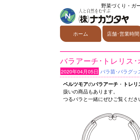
野菜づくり・ガ
ホーム
店舗･営業時間
バラアーチ･トレリス
2020年04月05日
バラ苗･バラグッ
ベルツモア
の
バラアーチ
・
トレリ
扱いの商品もあります。
つるバラと一緒にぜひご覧くださ