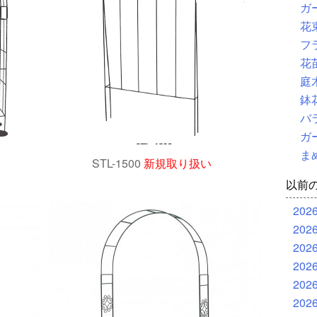
ガ
花
フ
花
庭
鉢
バ
ガ
ま
STL-1500
新規取り扱い
以前
202
202
202
202
202
202