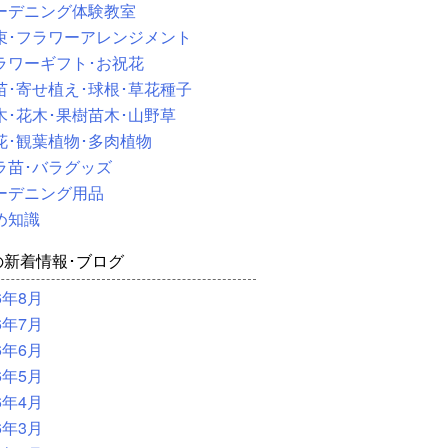
ーデニング体験教室
束･フラワーアレンジメント
ラワーギフト･お祝花
苗･寄せ植え･球根･草花種子
木･花木･果樹苗木･山野草
花･観葉植物･多肉植物
ラ苗･バラグッズ
ーデニング用品
め知識
の新着情報･ブログ
6年8月
6年7月
6年6月
6年5月
6年4月
6年3月