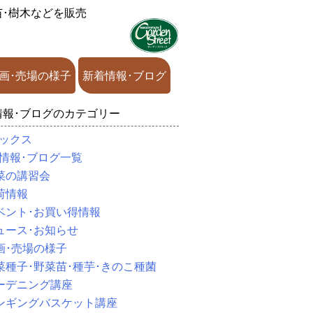
苗･樹木などを販売
画･売場の様子
新着情報･ブログ
情報･ブログのカテゴリー
ックス
情報･ブログ一覧
菜の講習会
荷情報
ベント･お買い得情報
ュース･お知らせ
画･売場の様子
菜種子･野菜苗･種芋･きのこ種菌
ーデニング講座
ンギングバスケット講座