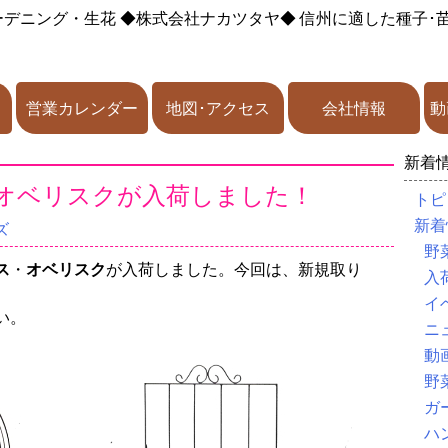
ーデニング・生花
◆株式会社ナカツタヤ◆
信州に適した種子･
営業カレンダー
地図･アクセス
会社情報
動
新着
･オベリスクが入荷しました！
トピ
新着
ズ
野
ス
・
オベリスク
が入荷しました。今回は、新規取り
入
イ
い。
ニ
動
野
ガ
ハ