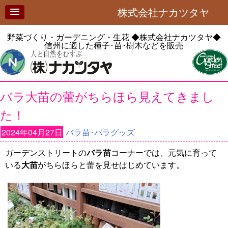
株式会社ナカツタヤ
野菜づくり・ガーデニング・生花
◆株式会社ナカツタヤ◆
信州に適した種子･苗･樹木などを販売
バラ大苗の蕾がちらほら見えてきまし
た！
2024年04月27日
バラ苗･バラグッズ
ガーデンストリートの
バラ苗
コーナーでは、元気に育って
いる
大苗
がちらほらと蕾を見せはじめています。