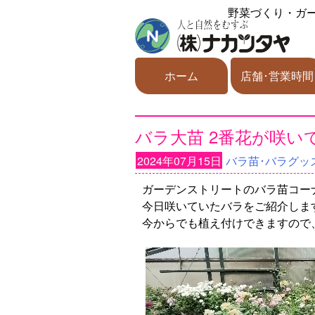
野菜づくり・ガ
ホーム
店舗･営業時間
バラ大苗 2番花が咲い
2024年07月15日
バラ苗･バラグッ
ガーデンストリートのバラ苗コー
今日咲いていたバラをご紹介しま
今からでも植え付けできますので