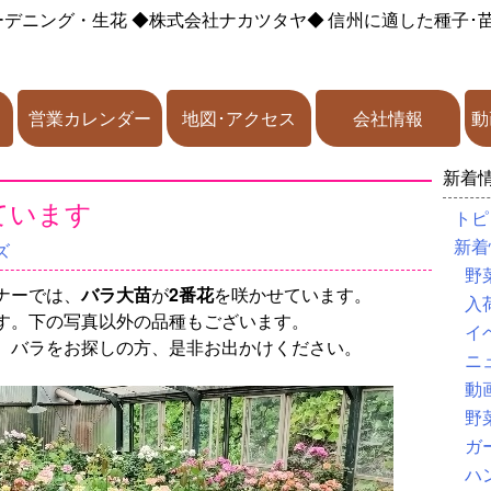
ーデニング・生花
◆株式会社ナカツタヤ◆
信州に適した種子･
営業カレンダー
地図･アクセス
会社情報
動
新着
ています
トピ
新着
ズ
野
ナーでは、
バラ大苗
が
2番花
を咲かせています。
入
す。下の写真以外の品種もございます。
イ
、バラをお探しの方、是非お出かけください。
ニ
動
野
ガ
ハ