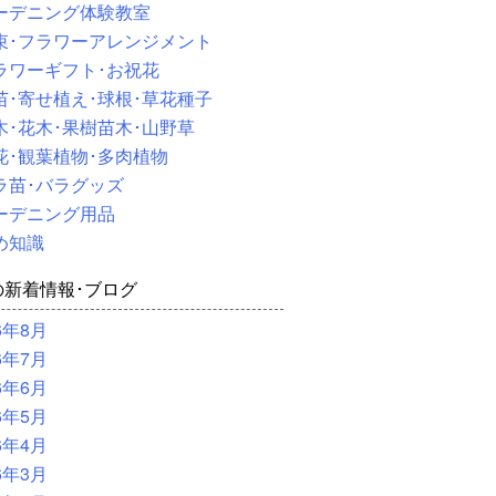
ーデニング体験教室
束･フラワーアレンジメント
ラワーギフト･お祝花
苗･寄せ植え･球根･草花種子
木･花木･果樹苗木･山野草
花･観葉植物･多肉植物
ラ苗･バラグッズ
ーデニング用品
め知識
の新着情報･ブログ
6年8月
6年7月
6年6月
6年5月
6年4月
6年3月