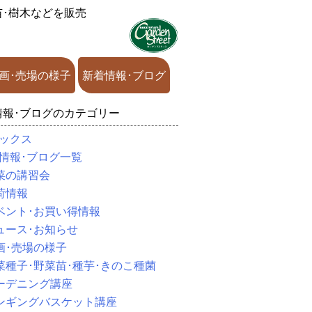
苗･樹木などを販売
画･売場の様子
新着情報･ブログ
情報･ブログのカテゴリー
ックス
情報･ブログ一覧
菜の講習会
荷情報
ベント･お買い得情報
ュース･お知らせ
画･売場の様子
菜種子･野菜苗･種芋･きのこ種菌
ーデニング講座
ンギングバスケット講座