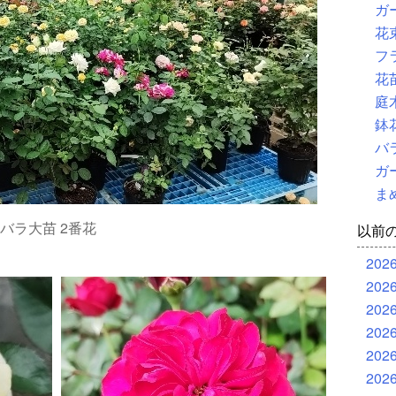
ガ
花
フ
花
庭
鉢
バ
ガ
ま
バラ大苗 2番花
以前
202
202
202
202
202
202