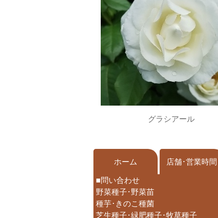
グラシアール
ホーム
店舗･営業時間
■問い合わせ
野菜種子･野菜苗
種芋･きのこ種菌
芝生種子･緑肥種子･牧草種子