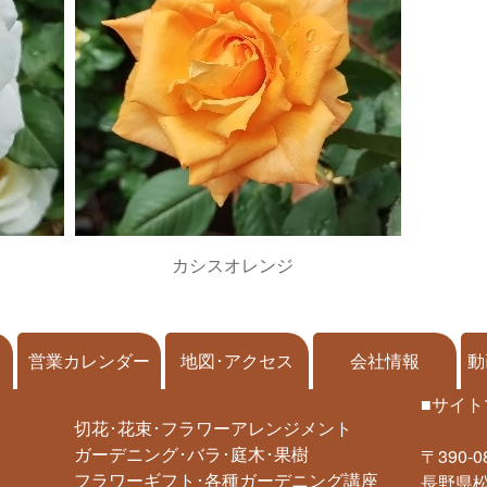
カシスオレンジ
営業カレンダー
地図･アクセス
会社情報
動
■サイト
切花･花束･フラワーアレンジメント
ガーデニング･バラ･庭木･果樹
〒390-0
フラワーギフト･各種ガーデニング講座
長野県松