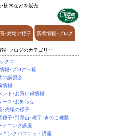
苗･樹木などを販売
画･売場の様子
新着情報･ブログ
情報･ブログのカテゴリー
ックス
情報･ブログ一覧
菜の講習会
荷情報
ベント･お買い得情報
ュース･お知らせ
画･売場の様子
菜種子･野菜苗･種芋･きのこ種菌
ーデニング講座
ンギングバスケット講座