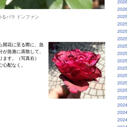
202
202
202
つるバラ ドンファン
202
202
202
ら開花に至る際に、急
202
分が急激に蒸散して、
202
ります。（写真右）
202
ご心配なく。
202
202
202
202
202
202
202
202
202