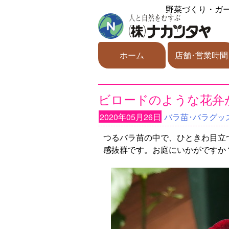
野菜づくり・ガ
ホーム
店舗･営業時間
ビロードのような花弁
2020年05月26日
バラ苗･バラグッ
つるバラ苗の中で、ひときわ目立
感抜群です。お庭にいかがですか