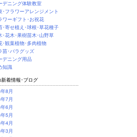
ーデニング体験教室
束･フラワーアレンジメント
ラワーギフト･お祝花
苗･寄せ植え･球根･草花種子
木･花木･果樹苗木･山野草
花･観葉植物･多肉植物
ラ苗･バラグッズ
ーデニング用品
め知識
の新着情報･ブログ
6年8月
6年7月
6年6月
6年5月
6年4月
6年3月