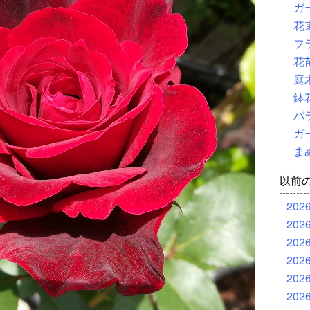
ガ
花
フ
花
庭
鉢
バ
ガ
ま
以前
202
202
202
202
202
202