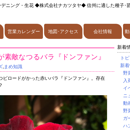
ーデニング・生花
◆株式会社ナカツタヤ◆
信州に適した種子･
営業カレンダー
地図･アクセス
会社情報
動
新着
が素敵なつるバラ『ドンファン』
トピ
新着
ズ
,
まめ知識
野
つビロードがかった赤いバラ『ドンファン』。存在
入
？
イ
ニ
動
野
ガ
ハ