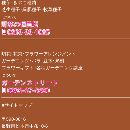
種芋･きのこ種菌
芝生種子･緑肥種子･牧草種子
について
野菜の種苗店
0263-33-1085
切花･花束･フラワーアレンジメント
ガーデニング･バラ･庭木･果樹
フラワーギフト･各種ガーデニング講座
について
ガーデンストリート
0263-37-5800
■サイトマップ
〒390-0816
長野県松本市中条10-6