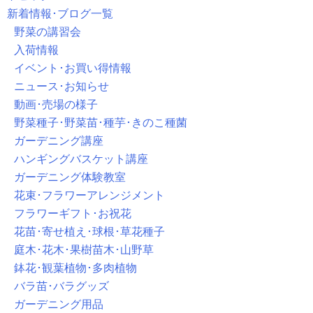
新着情報･ブログ一覧
野菜の講習会
入荷情報
イベント･お買い得情報
ニュース･お知らせ
動画･売場の様子
野菜種子･野菜苗･種芋･きのこ種菌
ガーデニング講座
ハンギングバスケット講座
ガーデニング体験教室
花束･フラワーアレンジメント
フラワーギフト･お祝花
花苗･寄せ植え･球根･草花種子
庭木･花木･果樹苗木･山野草
鉢花･観葉植物･多肉植物
バラ苗･バラグッズ
ガーデニング用品