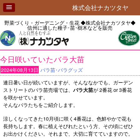
株式会社ナカツタヤ
野菜づくり・ガーデニング・生花
◆株式会社ナカツタヤ◆
信州に適した種子･苗･樹木などを販売
今日咲いていたバラ大苗
2024年08月13日
バラ苗･バラグッズ
連日暑い日が続いていますが、そんななかでも、ガーデン
ストリートのバラ苗売場では、
バラ大苗
が 2番花 or 3番花
を咲かせています。
そんなバラたちをご紹介します。
涼しくなってきた10月頃に咲く4番花は、色鮮やかで花も
長持ちします。春に植えそびれたという方、その頃にぜひ
お出かけください。それまで、大切に育てていますので。