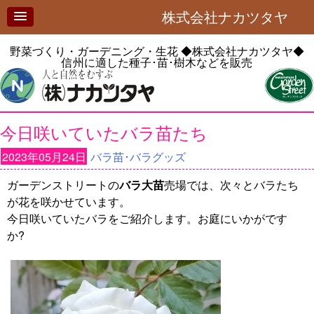
株式会社ナカツタヤ
野菜づくり・ガーデニング・生花
◆株式会社ナカツタヤ◆
信州に適した種子･苗･樹木などを販売
今日咲いていたバラ苗たち
2023年05月24日
バラ苗･バラグッズ
ガーデンストリートの
バラ大苗
売場では、次々とバラたち
が花を咲かせています。
今日咲いていたバラをご紹介します。お庭にいかがです
か?