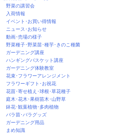
野菜の講習会
入荷情報
イベント･お買い得情報
ニュース･お知らせ
動画･売場の様子
野菜種子･野菜苗･種芋･きのこ種菌
ガーデニング講座
ハンギングバスケット講座
ガーデニング体験教室
花束･フラワーアレンジメント
フラワーギフト･お祝花
花苗･寄せ植え･球根･草花種子
庭木･花木･果樹苗木･山野草
鉢花･観葉植物･多肉植物
バラ苗･バラグッズ
ガーデニング用品
まめ知識