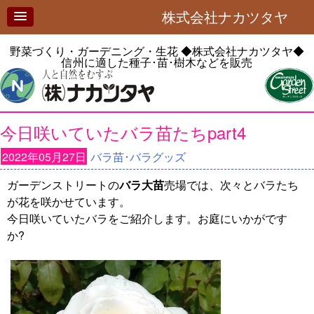
株式会社ナカツタヤ
野菜づくり・ガーデニング・生花
◆株式会社ナカツタヤ◆
信州に適した種子･苗･樹木などを販売
今日咲いていたバラ苗たちpart4
2022年05月27日
バラ苗･バラグッズ
ガーデンストリートの
バラ大苗
売場では、次々とバラたち
が花を咲かせています。
今日咲いていたバラをご紹介します。お庭にいかがです
か?