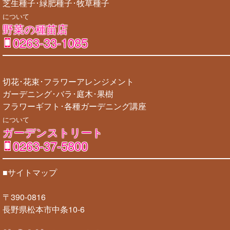
芝生種子･緑肥種子･牧草種子
について
野菜の種苗店
0263-33-1085
切花･花束･フラワーアレンジメント
ガーデニング･バラ･庭木･果樹
フラワーギフト･各種ガーデニング講座
について
ガーデンストリート
0263-37-5800
■サイトマップ
〒390-0816
長野県松本市中条10-6