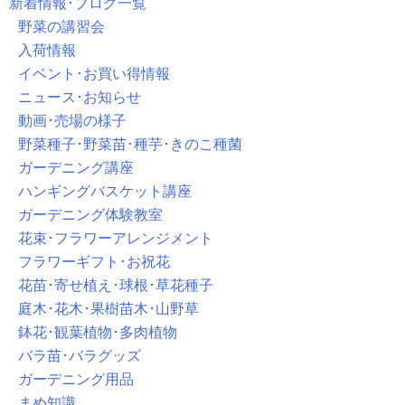
新着情報･ブログ一覧
野菜の講習会
入荷情報
イベント･お買い得情報
ニュース･お知らせ
動画･売場の様子
野菜種子･野菜苗･種芋･きのこ種菌
ガーデニング講座
ハンギングバスケット講座
ガーデニング体験教室
花束･フラワーアレンジメント
フラワーギフト･お祝花
花苗･寄せ植え･球根･草花種子
庭木･花木･果樹苗木･山野草
鉢花･観葉植物･多肉植物
バラ苗･バラグッズ
ガーデニング用品
まめ知識