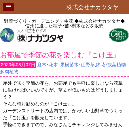
株式会社ナカツタヤ
野菜づくり・ガーデニング・生花
◆株式会社ナカツタヤ◆
信州に適した種子･苗･樹木などを販売
お部屋で季節の花を楽しむ『こけ玉』
2020年08月07日
庭木･花木･果樹苗木･山野草
,
鉢花･観葉植物･
多肉植物
屋外で咲く季節の花を、お部屋でも手軽に楽しむなら花瓶
に生ければいいのですが、草丈が低いものはどうしましょ
う？
そんな時お勧めなのが『こけ玉』。
ガーデンストリートの店内では、かわいい山野草でつくっ
た『こけ玉』を販売しています。
手軽にできますので、みなさんもチャレンジしてみません