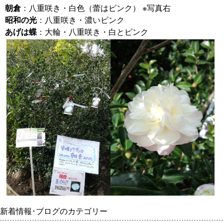
朝倉
：八重咲き・白色（蕾はピンク） ※写真右
昭和の光
：八重咲き・濃いピンク
あげは蝶
：大輪・八重咲き・白とピンク
新着情報･ブログのカテゴリー