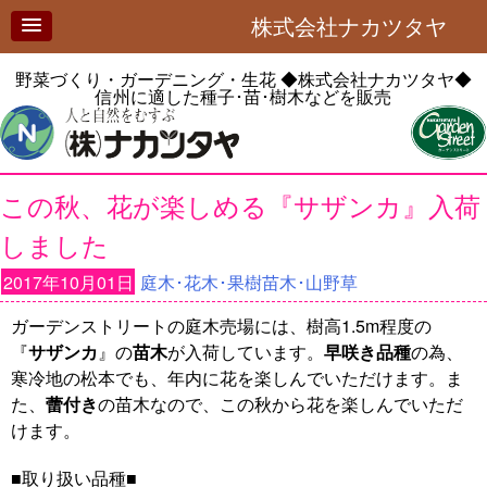
株式会社ナカツタヤ
野菜づくり・ガーデニング・生花
◆株式会社ナカツタヤ◆
信州に適した種子･苗･樹木などを販売
この秋、花が楽しめる『サザンカ』入荷
しました
2017年10月01日
庭木･花木･果樹苗木･山野草
ガーデンストリートの庭木売場には、樹高1.5m程度の
『
サザンカ
』の
苗木
が入荷しています。
早咲き品種
の為、
寒冷地の松本でも、年内に花を楽しんでいただけます。ま
た、
蕾付き
の苗木なので、この秋から花を楽しんでいただ
けます。
■取り扱い品種■