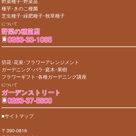
野菜種子･野菜苗
種芋･きのこ種菌
芝生種子･緑肥種子･牧草種子
について
野菜の種苗店
0263-33-1085
切花･花束･フラワーアレンジメント
ガーデニング･バラ･庭木･果樹
フラワーギフト･各種ガーデニング講座
について
ガーデンストリート
0263-37-5800
■サイトマップ
〒390-0816