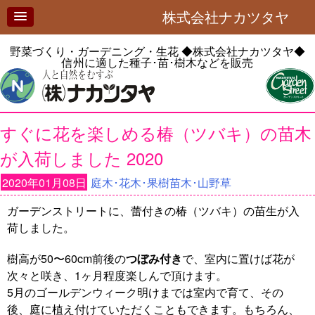
株式会社ナカツタヤ
野菜づくり・ガーデニング・生花
◆株式会社ナカツタヤ◆
信州に適した種子･苗･樹木などを販売
すぐに花を楽しめる椿（ツバキ）の苗木
が入荷しました 2020
2020年01月08日
庭木･花木･果樹苗木･山野草
ガーデンストリートに、蕾付きの椿（ツバキ）の苗生が入
荷しました。
樹高が50〜60cm前後の
つぼみ付き
で、室内に置けば花が
次々と咲き、1ヶ月程度楽しんで頂けます。
5月のゴールデンウィーク明けまでは室内で育て、その
後、庭に植え付けていただくこともできます。もちろん、