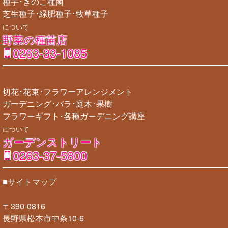
種芋･きのこ種菌
芝生種子･緑肥種子･牧草種子
について
野菜の種苗店
0263-33-1085
切花･花束･フラワーアレンジメント
ガーデニング･バラ･庭木･果樹
フラワーギフト･各種ガーデニング講座
について
ガーデンストリート
0263-37-5800
■サイトマップ
〒390-0816
長野県松本市中条10-6