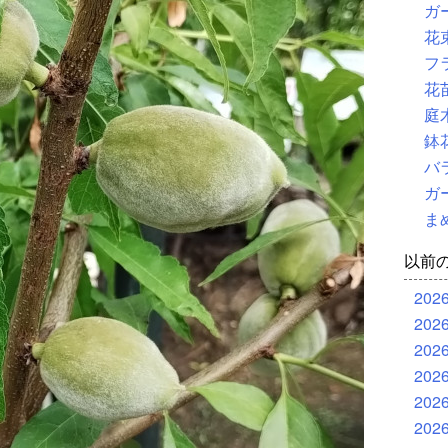
ガ
花
フ
花
庭
鉢
バ
ガ
ま
以前
202
202
202
202
202
202