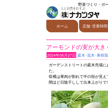
野菜づくり・ガ
ホーム
店舗･営業時間
アーモンドの実が大き
2024年06月27日
庭木･花木･果樹
ガーデンストリートの庭木売場に
た。
収穫は果肉が割れて中の殻が見え
間ほど日陰干しして出来上がりで