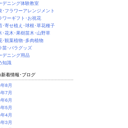
ーデニング体験教室
束･フラワーアレンジメント
ラワーギフト･お祝花
苗･寄せ植え･球根･草花種子
木･花木･果樹苗木･山野草
花･観葉植物･多肉植物
ラ苗･バラグッズ
ーデニング用品
め知識
の新着情報･ブログ
6年8月
6年7月
6年6月
6年5月
6年4月
6年3月