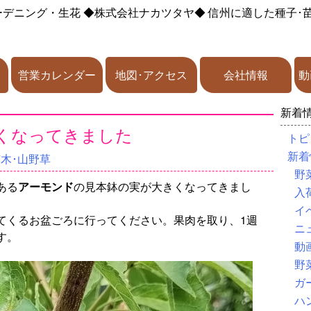
ーデニング・生花
◆株式会社ナカツタヤ◆
信州に適した種子･
営業カレンダー
地図･アクセス
会社情報
動
新着
くなってきました
トピ
新着
苗木･山野草
野
ある
アーモンド
の見本鉢の実が大きくなってきまし
入
イ
てくるお盆ごろに行ってください。果肉を取り、1週
ニ
す。
動
野
ガ
ハ