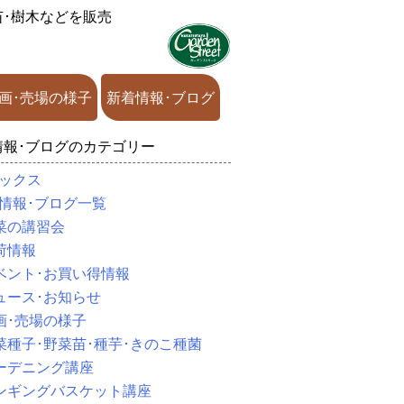
苗･樹木などを販売
画･売場の様子
新着情報･ブログ
情報･ブログのカテゴリー
ックス
情報･ブログ一覧
菜の講習会
荷情報
ベント･お買い得情報
ュース･お知らせ
画･売場の様子
菜種子･野菜苗･種芋･きのこ種菌
ーデニング講座
ンギングバスケット講座