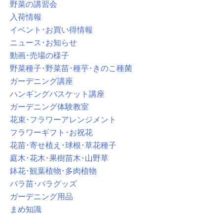
野菜の講習会
入荷情報
イベント･お買い得情報
ニュース･お知らせ
動画･売場の様子
野菜種子･野菜苗･種芋･きのこ種菌
ガーデニング講座
ハンギングバスケット講座
ガーデニング体験教室
花束･フラワーアレンジメント
フラワーギフト･お祝花
花苗･寄せ植え･球根･草花種子
庭木･花木･果樹苗木･山野草
鉢花･観葉植物･多肉植物
バラ苗･バラグッズ
ガーデニング用品
まめ知識