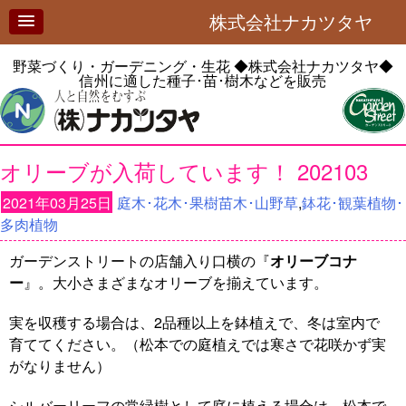
株式会社ナカツタヤ
野菜づくり・ガーデニング・生花
◆株式会社ナカツタヤ◆
信州に適した種子･苗･樹木などを販売
オリーブが入荷しています！ 202103
2021年03月25日
庭木･花木･果樹苗木･山野草
,
鉢花･観葉植物･
多肉植物
ガーデンストリートの店舗入り口横の『
オリーブコナ
ー
』。大小さまざまなオリーブを揃えています。
実を収穫する場合は、2品種以上を鉢植えで、冬は室内で
育ててください。（松本での庭植えでは寒さで花咲かず実
がなりません）
シルバーリーフの常緑樹として庭に植える場合は、松本で