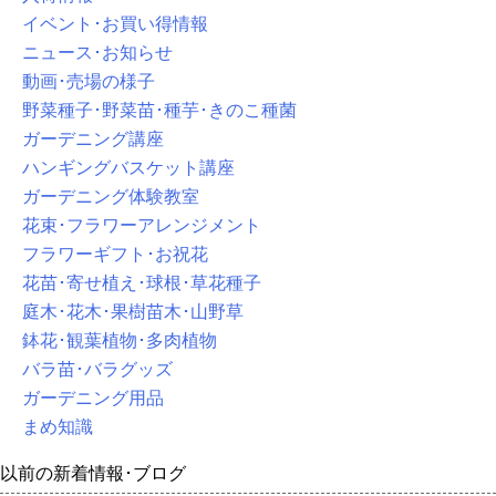
イベント･お買い得情報
ニュース･お知らせ
動画･売場の様子
野菜種子･野菜苗･種芋･きのこ種菌
ガーデニング講座
ハンギングバスケット講座
ガーデニング体験教室
花束･フラワーアレンジメント
フラワーギフト･お祝花
花苗･寄せ植え･球根･草花種子
庭木･花木･果樹苗木･山野草
鉢花･観葉植物･多肉植物
バラ苗･バラグッズ
ガーデニング用品
まめ知識
以前の新着情報･ブログ