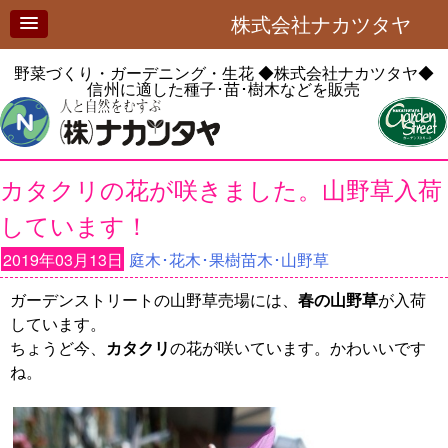
株式会社ナカツタヤ
野菜づくり・ガーデニング・生花
◆株式会社ナカツタヤ◆
信州に適した種子･苗･樹木などを販売
カタクリの花が咲きました。山野草入荷
しています！
2019年03月13日
庭木･花木･果樹苗木･山野草
ガーデンストリートの山野草売場には、
春の山野草
が入荷
しています。
ちょうど今、
カタクリ
の花が咲いています。かわいいです
ね。