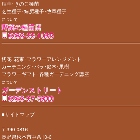
種芋･きのこ種菌
芝生種子･緑肥種子･牧草種子
について
野菜の種苗店
0263-33-1085
切花･花束･フラワーアレンジメント
ガーデニング･バラ･庭木･果樹
フラワーギフト･各種ガーデニング講座
について
ガーデンストリート
0263-37-5800
■サイトマップ
〒390-0816
長野県松本市中条10-6