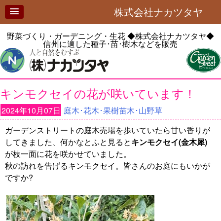
株式会社ナカツタヤ
野菜づくり・ガーデニング・生花
◆株式会社ナカツタヤ◆
信州に適した種子･苗･樹木などを販売
キンモクセイの花が咲いています！
2024年10月07日
庭木･花木･果樹苗木･山野草
ガーデンストリートの庭木売場を歩いていたら甘い香りが
してきました、何かなとふと見ると
キンモクセイ(金木犀)
が枝一面に花を咲かせていました。
秋の訪れを告げるキンモクセイ。皆さんのお庭にもいかが
ですか?