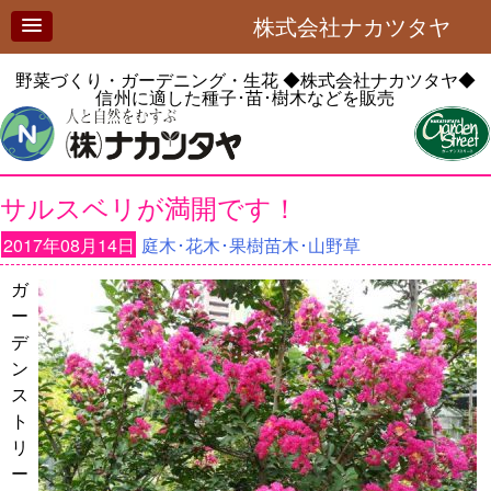
株式会社ナカツタヤ
野菜づくり・ガーデニング・生花
◆株式会社ナカツタヤ◆
信州に適した種子･苗･樹木などを販売
サルスベリが満開です！
2017年08月14日
庭木･花木･果樹苗木･山野草
ガ
ー
デ
ン
ス
ト
リ
ー