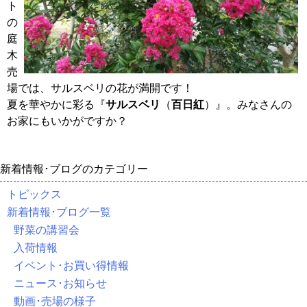
ト
の
庭
木
売
場では、サルスベリの花が満開です！
夏を華やかに彩る『
サルスベリ
（
百日紅
）』。みなさんの
お家にもいかがですか？
新着情報･ブログのカテゴリー
トピックス
新着情報･ブログ一覧
野菜の講習会
入荷情報
イベント･お買い得情報
ニュース･お知らせ
動画･売場の様子