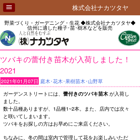
株式会社ナカツタヤ
野菜づくり・ガーデニング・生花
◆株式会社ナカツタヤ◆
信州に適した種子･苗･樹木などを販売
ツバキの蕾付き苗木が入荷しました！
2021
2021年01月07日
庭木･花木･果樹苗木･山野草
ガーデンストリートには、
蕾付きのツバキ苗木
が入荷し
ました。
数十品種ありますが、1品種1~2本。また、店内では次々
と咲いてしまいます。
ツバキをお探しの方はお早めにご来店ください。
ちなみに、冬の間は室内で管理して花をお楽しみいただ