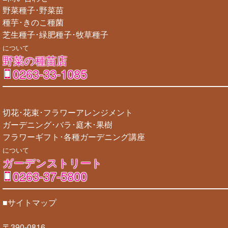
野菜種子･野菜苗
種芋･きのこ種菌
芝生種子･緑肥種子･牧草種子
について
野菜の種苗店
0263-33-1085
切花･花束･フラワーアレンジメント
ガーデニング･バラ･庭木･果樹
フラワーギフト･各種ガーデニング講座
について
ガーデンストリート
0263-37-5800
■サイトマップ
〒390-0816