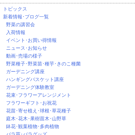
トピックス
新着情報･ブログ一覧
野菜の講習会
入荷情報
イベント･お買い得情報
ニュース･お知らせ
動画･売場の様子
野菜種子･野菜苗･種芋･きのこ種菌
ガーデニング講座
ハンギングバスケット講座
ガーデニング体験教室
花束･フラワーアレンジメント
フラワーギフト･お祝花
花苗･寄せ植え･球根･草花種子
庭木･花木･果樹苗木･山野草
鉢花･観葉植物･多肉植物
バラ苗･バラグッズ