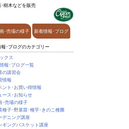
苗･樹木などを販売
画･売場の様子
新着情報･ブログ
情報･ブログのカテゴリー
ックス
情報･ブログ一覧
菜の講習会
荷情報
ベント･お買い得情報
ュース･お知らせ
画･売場の様子
菜種子･野菜苗･種芋･きのこ種菌
ーデニング講座
ンギングバスケット講座