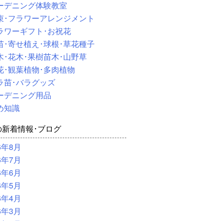
ーデニング体験教室
束･フラワーアレンジメント
ラワーギフト･お祝花
苗･寄せ植え･球根･草花種子
木･花木･果樹苗木･山野草
花･観葉植物･多肉植物
ラ苗･バラグッズ
ーデニング用品
め知識
の新着情報･ブログ
6年8月
6年7月
6年6月
6年5月
6年4月
6年3月