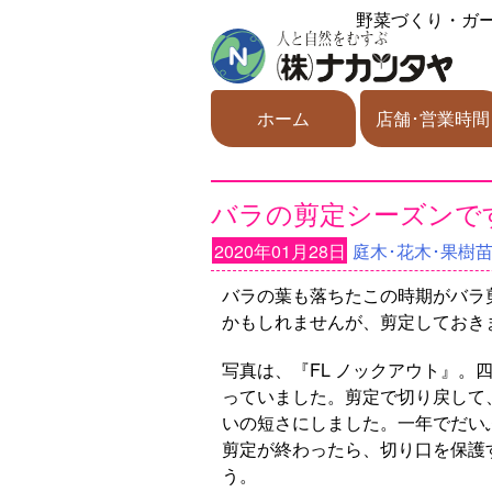
野菜づくり・ガ
ホーム
店舗･営業時間
バラの剪定シーズンで
2020年01月28日
庭木･花木･果樹
バラの葉も落ちたこの時期がバラ
かもしれませんが、剪定しておき
写真は、『FL ノックアウト』。
っていました。剪定で切り戻して
いの短さにしました。一年でだい
剪定が終わったら、切り口を保護
う。