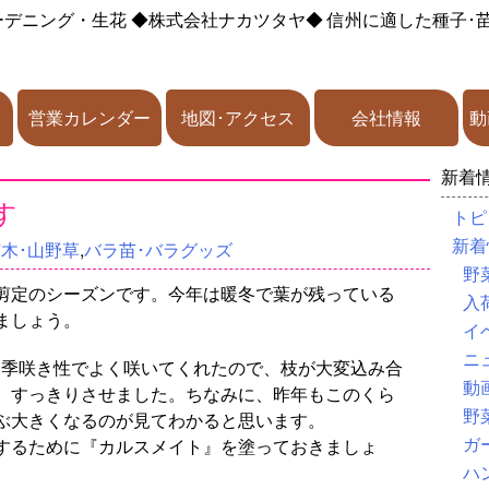
ーデニング・生花
◆株式会社ナカツタヤ◆
信州に適した種子･
営業カレンダー
地図･アクセス
会社情報
動
新着
す
トピ
新着
苗木･山野草
,
バラ苗･バラグッズ
野
剪定のシーズンです。今年は暖冬で葉が残っている
入
ましょう。
イ
ニ
四季咲き性でよく咲いてくれたので、枝が大変込み合
動
、すっきりさせました。ちなみに、昨年もこのくら
野
ぶ大きくなるのが見てわかると思います。
ガ
するために『カルスメイト』を塗っておきましょ
ハ