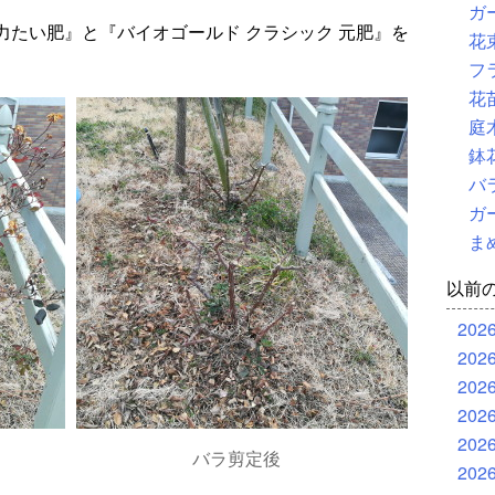
ガ
力たい肥』と『バイオゴールド クラシック 元肥』を
花
フ
花
庭
鉢
バ
ガ
ま
以前
202
202
202
202
202
バラ剪定後
202