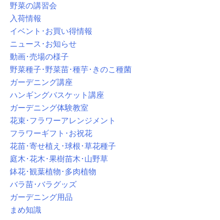
野菜の講習会
入荷情報
イベント･お買い得情報
ニュース･お知らせ
動画･売場の様子
野菜種子･野菜苗･種芋･きのこ種菌
ガーデニング講座
ハンギングバスケット講座
ガーデニング体験教室
花束･フラワーアレンジメント
フラワーギフト･お祝花
花苗･寄せ植え･球根･草花種子
庭木･花木･果樹苗木･山野草
鉢花･観葉植物･多肉植物
バラ苗･バラグッズ
ガーデニング用品
まめ知識