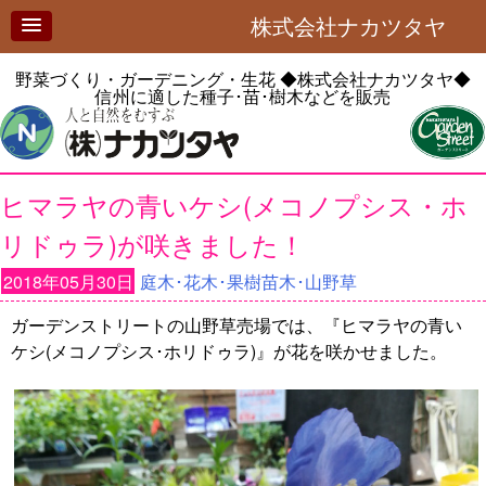
株式会社ナカツタヤ
野菜づくり・ガーデニング・生花
◆株式会社ナカツタヤ◆
信州に適した種子･苗･樹木などを販売
ヒマラヤの青いケシ(メコノプシス・ホ
リドゥラ)が咲きました！
2018年05月30日
庭木･花木･果樹苗木･山野草
ガーデンストリートの山野草売場では、『ヒマラヤの青い
ケシ(メコノプシス･ホリドゥラ)』が花を咲かせました。