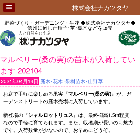
株式会社ナカツタヤ
野菜づくり・ガーデニング・生花
◆株式会社ナカツタヤ◆
信州に適した種子･苗･樹木などを販売
マルベリー(桑の実)の苗木が入荷してい
ます 202104
2021年04月14日
庭木･花木･果樹苗木･山野草
お庭で手軽に楽しめる果実『
マルベリー(桑の実)
』が、ガ
ーデンストリートの庭木売場に入荷しています。
新登場の『
シャルロットリュス
』は、最終樹高1.5m程度
なので手軽に育てられます。また、収穫期が長いのも魅力
です。入荷数量が少ないので、お早めにどうぞ。