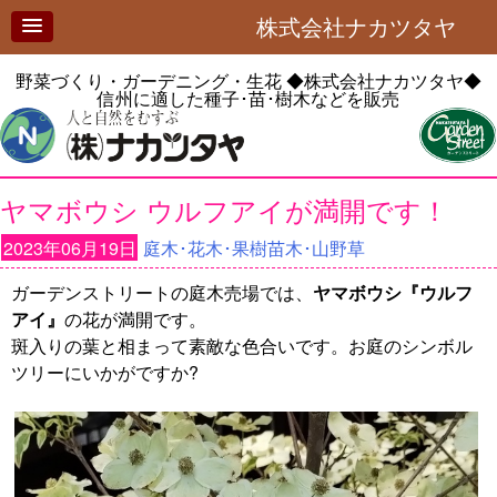
株式会社ナカツタヤ
野菜づくり・ガーデニング・生花
◆株式会社ナカツタヤ◆
信州に適した種子･苗･樹木などを販売
ヤマボウシ ウルフアイが満開です！
2023年06月19日
庭木･花木･果樹苗木･山野草
ガーデンストリートの庭木売場では、
ヤマボウシ『ウルフ
アイ』
の花が満開です。
斑入りの葉と相まって素敵な色合いです。お庭のシンボル
ツリーにいかがですか?