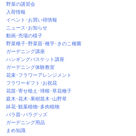
野菜の講習会
入荷情報
イベント･お買い得情報
ニュース･お知らせ
動画･売場の様子
野菜種子･野菜苗･種芋･きのこ種菌
ガーデニング講座
ハンギングバスケット講座
ガーデニング体験教室
花束･フラワーアレンジメント
フラワーギフト･お祝花
花苗･寄せ植え･球根･草花種子
庭木･花木･果樹苗木･山野草
鉢花･観葉植物･多肉植物
バラ苗･バラグッズ
ガーデニング用品
まめ知識