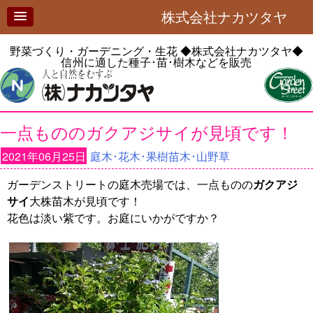
株式会社ナカツタヤ
野菜づくり・ガーデニング・生花
◆株式会社ナカツタヤ◆
信州に適した種子･苗･樹木などを販売
一点もののガクアジサイが見頃です！
2021年06月25日
庭木･花木･果樹苗木･山野草
ガーデンストリートの庭木売場では、一点ものの
ガクアジ
サイ
大株苗木が見頃です！
花色は淡い紫です。お庭にいかがですか？