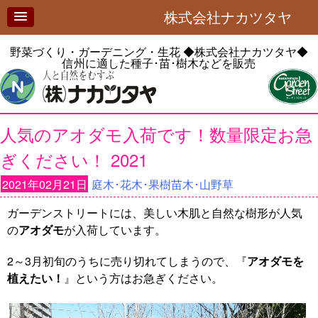
株式会社ナカツタヤ
野菜づくり・ガーデニング・生花
◆株式会社ナカツタヤ◆
信州に適した種子･苗･樹木などを販売
人気のアオダモ入荷です！数量限定お急
ぎください！ 2021
2021年02月21日
庭木･花木･果樹苗木･山野草
ガーデンストリートには、美しい木肌と自然な樹形が人気
の
アオダモ
が入荷しています。
2～3月初旬のうちに売り切れてしまうので、『
アオダモを
植えたい！
』という方はお急ぎください。