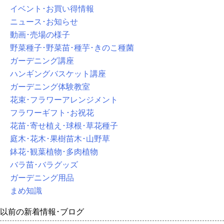
イベント･お買い得情報
ニュース･お知らせ
動画･売場の様子
野菜種子･野菜苗･種芋･きのこ種菌
ガーデニング講座
ハンギングバスケット講座
ガーデニング体験教室
花束･フラワーアレンジメント
フラワーギフト･お祝花
花苗･寄せ植え･球根･草花種子
庭木･花木･果樹苗木･山野草
鉢花･観葉植物･多肉植物
バラ苗･バラグッズ
ガーデニング用品
まめ知識
以前の新着情報･ブログ