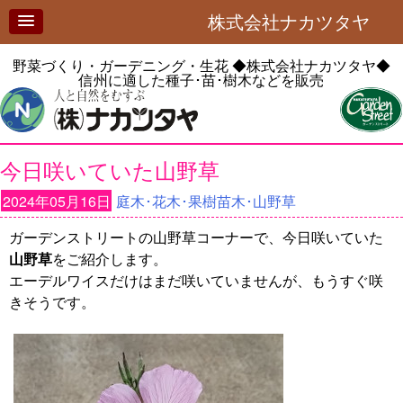
株式会社ナカツタヤ
野菜づくり・ガーデニング・生花
◆株式会社ナカツタヤ◆
信州に適した種子･苗･樹木などを販売
今日咲いていた山野草
2024年05月16日
庭木･花木･果樹苗木･山野草
ガーデンストリートの山野草コーナーで、今日咲いていた
山野草
をご紹介します。
エーデルワイスだけはまだ咲いていませんが、もうすぐ咲
きそうです。