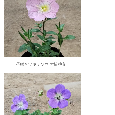
昼咲きツキミソウ 大輪桃花