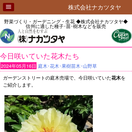
株式会社ナカツタヤ
野菜づくり・ガーデニング・生花
◆株式会社ナカツタヤ◆
信州に適した種子･苗･樹木などを販売
今日咲いていた花木たち
2024年05月16日
庭木･花木･果樹苗木･山野草
ガーデンストリートの庭木売場で、今日咲いていた
花木
を
ご紹介します。