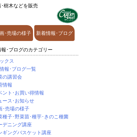
苗･樹木などを販売
画･売場の様子
新着情報･ブログ
情報･ブログのカテゴリー
ックス
情報･ブログ一覧
菜の講習会
荷情報
ベント･お買い得情報
ュース･お知らせ
画･売場の様子
菜種子･野菜苗･種芋･きのこ種菌
ーデニング講座
ンギングバスケット講座