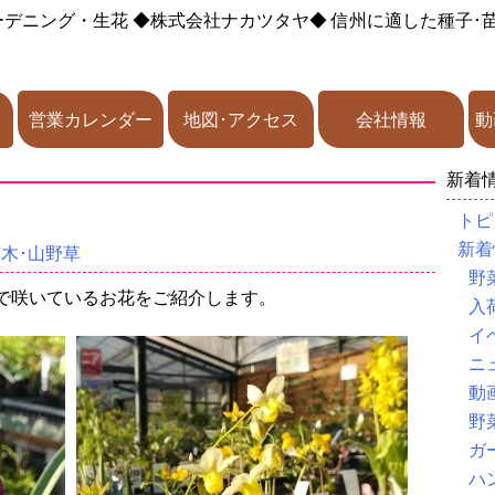
ーデニング・生花
◆株式会社ナカツタヤ◆
信州に適した種子･
営業カレンダー
地図･アクセス
会社情報
動
新着
トピ
新着
苗木･山野草
野
で咲いているお花をご紹介します。
入
イ
ニ
動
野
ガ
ハ