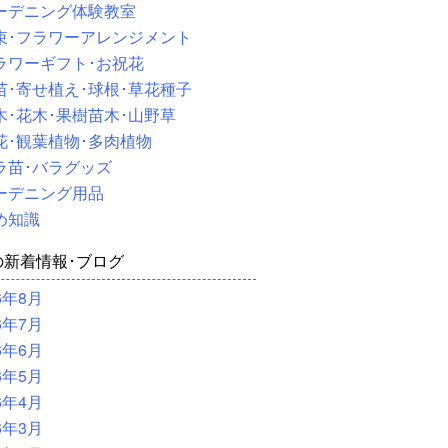
ーデニング体験教室
束･フラワーアレンジメント
ラワーギフト･お祝花
苗･寄せ植え･球根･草花種子
木･花木･果樹苗木･山野草
花･観葉植物･多肉植物
ラ苗･バラグッズ
ーデニング用品
め知識
の新着情報･ブログ
6年8月
6年7月
6年6月
6年5月
6年4月
6年3月