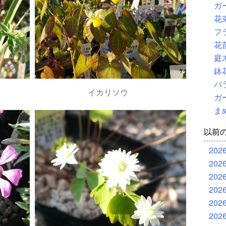
ガ
花
フ
花
庭
鉢
バ
イカリソウ
ガ
ま
以前
202
202
202
202
202
202