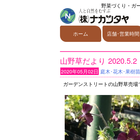
野菜づくり・ガ
ホーム
店舗･営業時間
山野草だより 2020.5.2
2020年05月02日
庭木･花木･果樹
ガーデンストリートの山野草売場