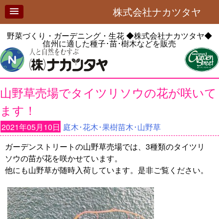
株式会社ナカツタヤ
野菜づくり・ガーデニング・生花
◆株式会社ナカツタヤ◆
信州に適した種子･苗･樹木などを販売
山野草売場でタイツリソウの花が咲いて
ます！
2021年05月10日
庭木･花木･果樹苗木･山野草
ガーデンストリートの山野草売場では、3種類のタイツリ
ソウの苗が花を咲かせています。
他にも山野草が随時入荷しています。是非ご覧ください。