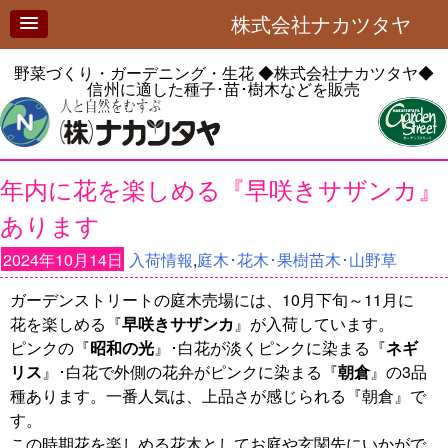
株式会社ナカツタヤ
野菜づくり・ガーデニング・生花
◆株式会社ナカツタヤ◆
信州に適した種子･苗･樹木などを販売
年内に花を楽しめる『早咲きサザンカ』
あります
2024年10月14日
入荷情報
,
庭木･花木･果樹苗木･山野草
ガーデンストリートの庭木売場には、10月下旬～11月に
花を楽しめる『
早咲きサザンカ
』が入荷しています。
ピンクの『
昭和の光
』･白花が淡くピンクに染まる『
ネギ
リス
』･白花で外側の花弁がピンクに染まる『
朝倉
』の3品
種あります。一番人気は、上品さが感じられる『朝倉』で
す。
この時期花を楽しめる花木としてお庭や玄関先にいかがで