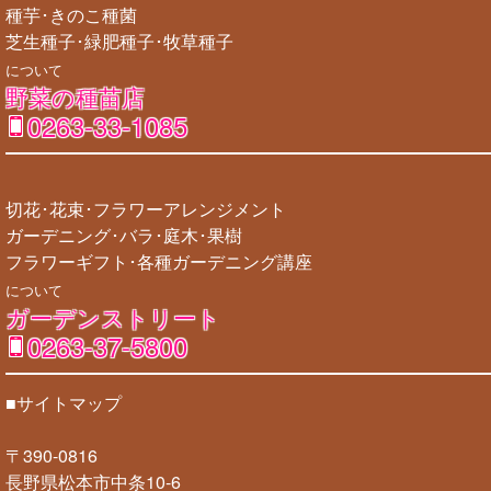
種芋･きのこ種菌
芝生種子･緑肥種子･牧草種子
について
野菜の種苗店
0263-33-1085
切花･花束･フラワーアレンジメント
ガーデニング･バラ･庭木･果樹
フラワーギフト･各種ガーデニング講座
について
ガーデンストリート
0263-37-5800
■サイトマップ
〒390-0816
長野県松本市中条10-6