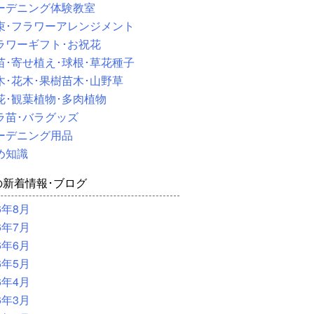
ーデニング体験教室
束･フラワーアレンジメント
ラワーギフト･お祝花
苗･寄せ植え･球根･草花種子
木･花木･果樹苗木･山野草
花･観葉植物･多肉植物
ラ苗･バラグッズ
ーデニング用品
め知識
の新着情報･ブログ
6年8月
6年7月
6年6月
6年5月
6年4月
6年3月