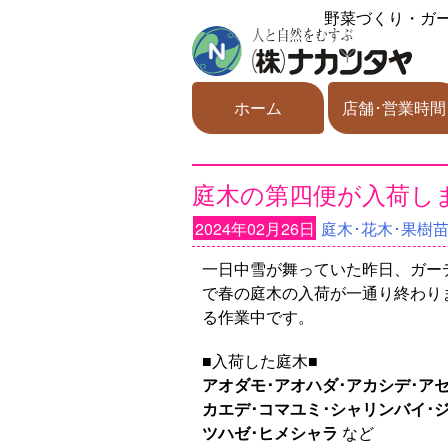
野菜づくり・ガ
ホーム
店舗･営業時間
庭木の第四便が入荷し
2024年02月26日
庭木･花木･果樹
一日中雪が舞っていた昨日、ガー
で春の庭木の入荷が一通り終わり
る作業中です。
■入荷した庭木■
アオダモ･アオハダ･アカシデ･ア
カエデ･コマユミ･シャリンバイ･
ツハゼ･ヒメシャラ
など