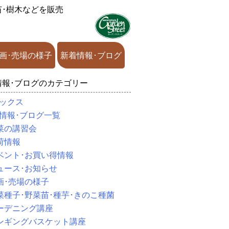
苗･樹木などを販売
画･売場の様子
新着情報･ブログ
情報･ブログのカテゴリー
ックス
情報･ブログ一覧
菜の講習会
荷情報
ベント･お買い得情報
ュース･お知らせ
画･売場の様子
菜種子･野菜苗･種芋･きのこ種菌
ーデニング講座
ンギングバスケット講座