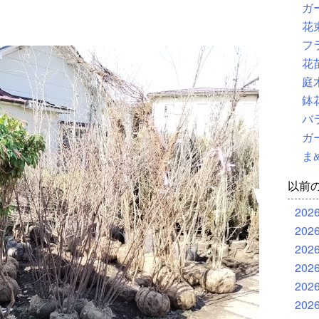
ガ
花
フ
花
庭
鉢
バ
ガ
ま
以前
202
202
202
202
202
202