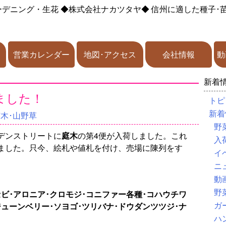
ーデニング・生花
◆株式会社ナカツタヤ◆
信州に適した種子･
営業カレンダー
地図･アクセス
会社情報
動
新着
ました！
トピ
新着
苗木･山野草
野
デンストリートに
庭木
の第4便が入荷しました。これ
入
ました。只今、絵札や値札を付け、売場に陳列をす
イ
ニ
動
野
セビ･アロニア･クロモジ･コニファー各種･コハウチワ
ガ
ジューンベリー･ソヨゴ･ツリバナ･ドウダンツツジ･ナ
ハ