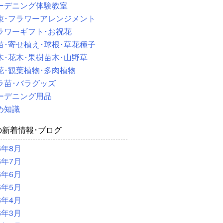
ーデニング体験教室
束･フラワーアレンジメント
ラワーギフト･お祝花
苗･寄せ植え･球根･草花種子
木･花木･果樹苗木･山野草
花･観葉植物･多肉植物
ラ苗･バラグッズ
ーデニング用品
め知識
の新着情報･ブログ
6年8月
6年7月
6年6月
6年5月
6年4月
6年3月