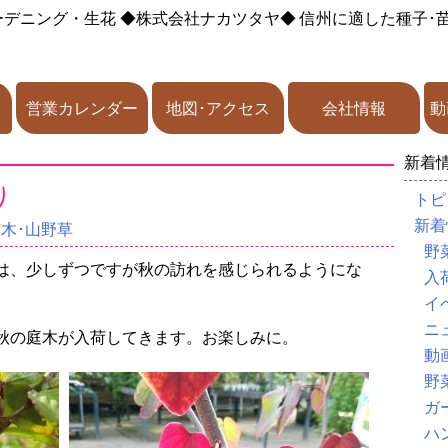
ーデニング・生花
◆株式会社ナカツタヤ◆
信州に適した種子･
営業カレンダー
地図･アクセス
会社情報
動
新着
り
トピ
新着
苗木･山野草
野
は、少しずつですが秋の訪れを感じられるようにな
入
イ
ニ
秋の庭木が入荷してきます。お楽しみに。
動
野
ガ
ハ