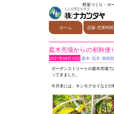
野菜づくり・ガ
ホーム
店舗･営業時間
庭木売場からの初秋便
2021年09月13日
庭木･花木･果樹
ガーデンストリートの庭木売場で
ってきました。
今月末には、キンモクセイなどの