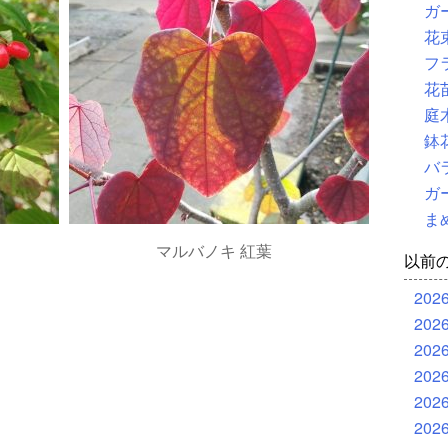
ガ
花
フ
花
庭
鉢
バ
ガ
ま
マルバノキ 紅葉
以前
202
202
202
202
202
202