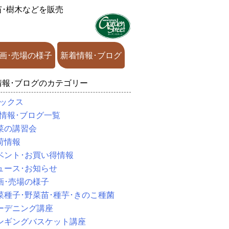
苗･樹木などを販売
画･売場の様子
新着情報･ブログ
情報･ブログのカテゴリー
ックス
情報･ブログ一覧
菜の講習会
荷情報
ベント･お買い得情報
ュース･お知らせ
画･売場の様子
菜種子･野菜苗･種芋･きのこ種菌
ーデニング講座
ンギングバスケット講座