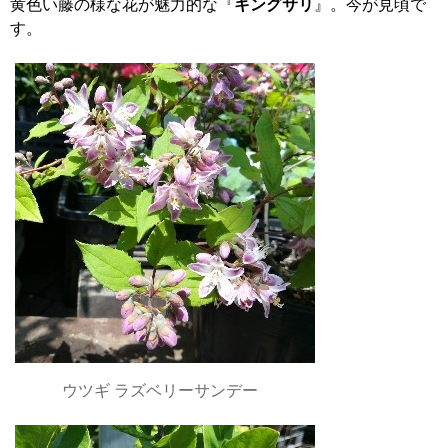
黄色い藤の様な花が魅力的な『
キングサリ
』。今が見頃で
す。
ウツギ ラズベリーサンデー