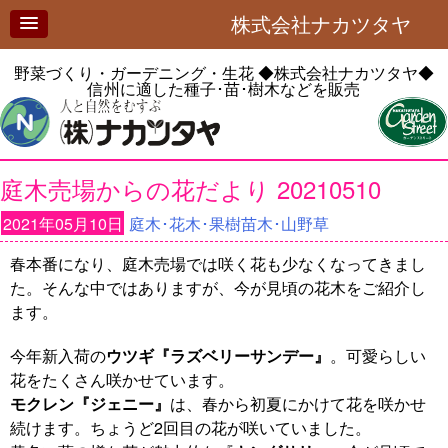
株式会社ナカツタヤ
野菜づくり・ガーデニング・生花
◆株式会社ナカツタヤ◆
信州に適した種子･苗･樹木などを販売
庭木売場からの花だより 20210510
2021年05月10日
庭木･花木･果樹苗木･山野草
春本番になり、庭木売場では咲く花も少なくなってきまし
た。そんな中ではありますが、今が見頃の花木をご紹介し
ます。
今年新入荷の
ウツギ『ラズベリーサンデー』
。可愛らしい
花をたくさん咲かせています。
モクレン『ジェニー』
は、春から初夏にかけて花を咲かせ
続けます。ちょうど2回目の花が咲いていました。