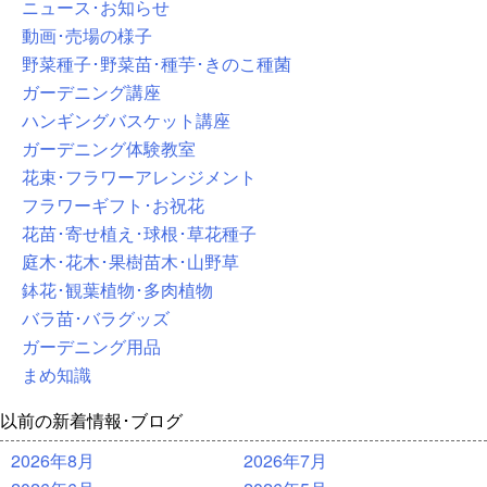
ニュース･お知らせ
動画･売場の様子
野菜種子･野菜苗･種芋･きのこ種菌
ガーデニング講座
ハンギングバスケット講座
ガーデニング体験教室
花束･フラワーアレンジメント
フラワーギフト･お祝花
花苗･寄せ植え･球根･草花種子
庭木･花木･果樹苗木･山野草
鉢花･観葉植物･多肉植物
バラ苗･バラグッズ
ガーデニング用品
まめ知識
以前の新着情報･ブログ
2026年8月
2026年7月