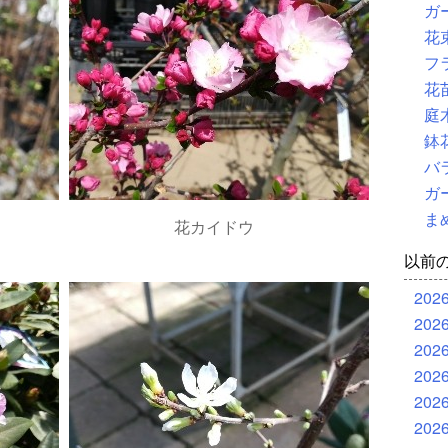
ガ
花
フ
花
庭
鉢
バ
ガ
ま
花カイドウ
以前
202
202
202
202
202
202