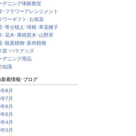
ーデニング体験教室
束･フラワーアレンジメント
ラワーギフト･お祝花
苗･寄せ植え･球根･草花種子
木･花木･果樹苗木･山野草
花･観葉植物･多肉植物
ラ苗･バラグッズ
ーデニング用品
め知識
の新着情報･ブログ
6年8月
6年7月
6年6月
6年5月
6年4月
6年3月