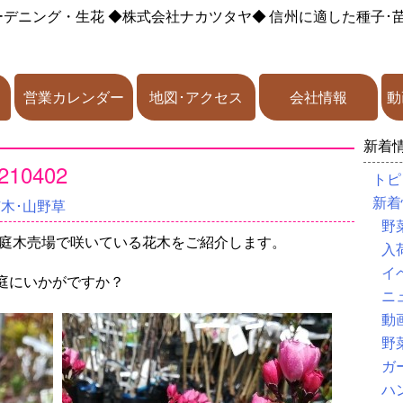
ーデニング・生花
◆株式会社ナカツタヤ◆
信州に適した種子･
営業カレンダー
地図･アクセス
会社情報
動
新着
10402
トピ
新着
苗木･山野草
野
の庭木売場で咲いている花木をご紹介します。
入
イ
庭にいかがですか？
ニ
動
野
ガ
ハ