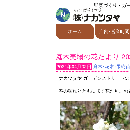
野菜づくり・ガ
ホーム
店舗･営業時間
庭木売場の花だより 202
2021年04月02日
庭木･花木･果樹
ナカツタヤ ガーデンストリート
春の訪れとともに咲く花たち。お