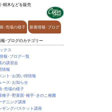
苗･樹木などを販売
画･売場の様子
新着情報･ブログ
情報･ブログのカテゴリー
ックス
情報･ブログ一覧
菜の講習会
荷情報
ベント･お買い得情報
ュース･お知らせ
画･売場の様子
菜種子･野菜苗･種芋･きのこ種菌
ーデニング講座
ンギングバスケット講座