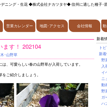
ーデニング・生花
◆株式会社ナカツタヤ◆
信州に適した種子･
営業カレンダー
地図･アクセス
会社情報
動
新着
す！ 202104
トピ
新着
苗木･山野草
野
には、可愛らしい春の山野草が入荷しています。
入
イ
草をご紹介しましょう。
ニ
動
野
ガ
ハ