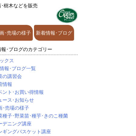
苗･樹木などを販売
画･売場の様子
新着情報･ブログ
情報･ブログのカテゴリー
ックス
情報･ブログ一覧
菜の講習会
荷情報
ベント･お買い得情報
ュース･お知らせ
画･売場の様子
菜種子･野菜苗･種芋･きのこ種菌
ーデニング講座
ンギングバスケット講座