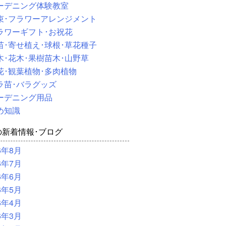
ーデニング体験教室
束･フラワーアレンジメント
ラワーギフト･お祝花
苗･寄せ植え･球根･草花種子
木･花木･果樹苗木･山野草
花･観葉植物･多肉植物
ラ苗･バラグッズ
ーデニング用品
め知識
の新着情報･ブログ
6年8月
6年7月
6年6月
6年5月
6年4月
6年3月