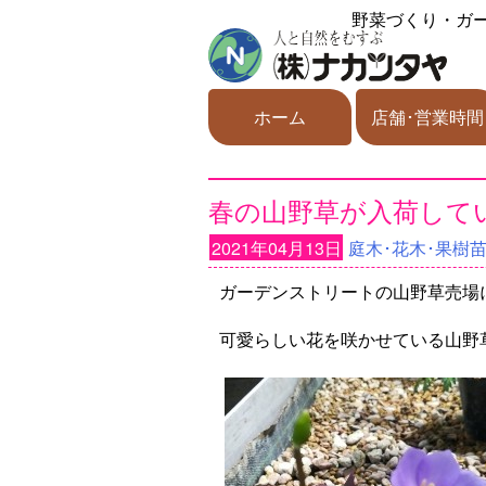
野菜づくり・ガ
ホーム
店舗･営業時間
春の山野草が入荷していま
2021年04月13日
庭木･花木･果樹
ガーデンストリートの山野草売場
可愛らしい花を咲かせている山野