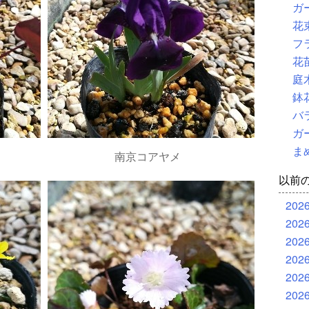
ガ
花
フ
花
庭
鉢
バ
ガ
ま
南京コアヤメ
以前
202
202
202
202
202
202