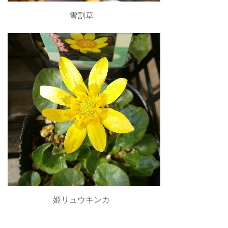
雪割草
姫リュウキンカ