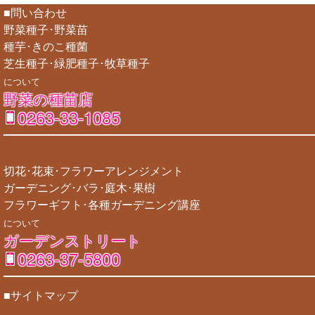
■問い合わせ
野菜種子･野菜苗
種芋･きのこ種菌
芝生種子･緑肥種子･牧草種子
について
野菜の種苗店
0263-33-1085
切花･花束･フラワーアレンジメント
ガーデニング･バラ･庭木･果樹
フラワーギフト･各種ガーデニング講座
について
ガーデンストリート
0263-37-5800
■サイトマップ