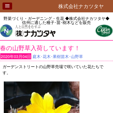
株式会社ナカツタヤ
野菜づくり・ガーデニング・生花
◆株式会社ナカツタヤ◆
信州に適した種子･苗･樹木などを販売
春の山野草入荷しています！
2020年03月04日
庭木･花木･果樹苗木･山野草
ガーデンストリートの山野草売場で咲いていた花たちで
す。