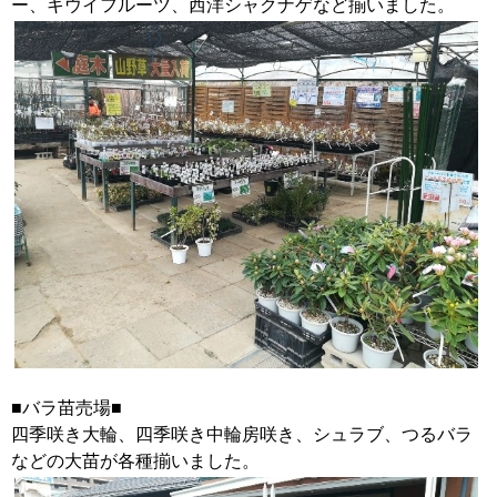
ー、キウイフルーツ、西洋シャクナゲなど揃いました。
■バラ苗売場■
四季咲き大輪、四季咲き中輪房咲き、シュラブ、つるバラ
などの大苗が各種揃いました。