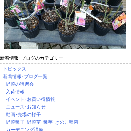
新着情報･ブログのカテゴリー
トピックス
新着情報･ブログ一覧
野菜の講習会
入荷情報
イベント･お買い得情報
ニュース･お知らせ
動画･売場の様子
野菜種子･野菜苗･種芋･きのこ種菌
ガーデニング講座