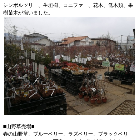
シンボルツリー、生垣樹、コニファー、花木、低木類、果
樹苗木が揃いました。
■山野草売場■
春の山野草、ブルーベリー、ラズベリー、ブラックベリ