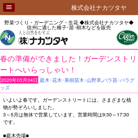
株式会社ナカツタヤ
野菜づくり・ガーデニング・生花
◆株式会社ナカツタヤ◆
信州に適した種子･苗･樹木などを販売
春の準備ができました！ガーデンストリ
ートへいらっしゃい！
2020年03月04日
庭木･花木･果樹苗木･山野草
,
バラ苗･バラグ
ッズ
いよいよ春です。ガーデンストリートには、さまざまな植
物が勢ぞろいしました。
3～5月は無休で営業しています。営業時間は9:30～17:30
です。
■庭木売場■