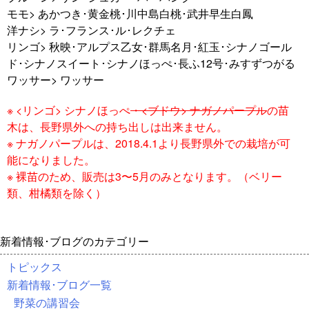
モモ> あかつき･黄金桃･川中島白桃･武井早生白鳳
洋ナシ> ラ･フランス･ル･レクチェ
リンゴ> 秋映･アルプス乙女･群馬名月･紅玉･シナノゴール
ド･シナノスイート･シナノほっぺ･長ふ12号･みすずつがる
ワッサー> ワッサー
※ <リンゴ> シナノほっぺ
・<ブドウ> ナガノパープル
の苗
木は、長野県外への持ち出しは出来ません。
※ ナガノパープルは、2018.4.1より長野県外での栽培が可
能になりました。
※ 裸苗のため、販売は3〜5月のみとなります。（ベリー
類、柑橘類を除く）
新着情報･ブログのカテゴリー
トピックス
新着情報･ブログ一覧
野菜の講習会