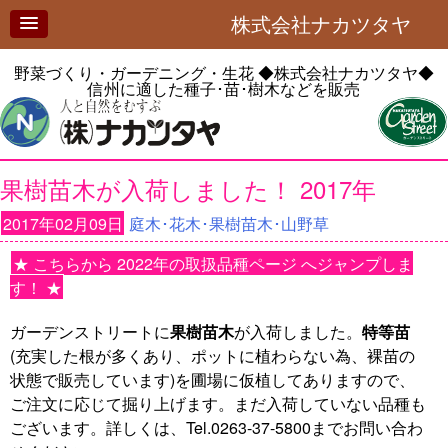
株式会社ナカツタヤ
野菜づくり・ガーデニング・生花
◆株式会社ナカツタヤ◆
信州に適した種子･苗･樹木などを販売
果樹苗木が入荷しました！ 2017年
2017年02月09日
庭木･花木･果樹苗木･山野草
★ こちらから 2022年の取扱品種ページ へジャンプしま
す！ ★
ガーデンストリートに
果樹苗木
が入荷しました。
特等苗
(充実した根が多くあり、ポットに植わらない為、裸苗の
状態で販売しています)を圃場に仮植してありますので、
ご注文に応じて掘り上げます。まだ入荷していない品種も
ございます。詳しくは、Tel.0263-37-5800までお問い合わ