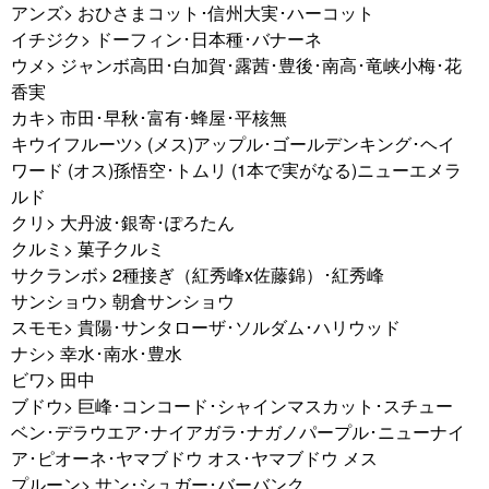
アンズ> おひさまコット･信州大実･ハーコット
イチジク> ドーフィン･日本種･バナーネ
ウメ> ジャンボ高田･白加賀･露茜･豊後･南高･竜峡小梅･花
香実
カキ> 市田･早秋･富有･蜂屋･平核無
キウイフルーツ> (メス)アップル･ゴールデンキング･ヘイ
ワード (オス)孫悟空･トムリ (1本で実がなる)ニューエメラ
ルド
クリ> 大丹波･銀寄･ぽろたん
クルミ> 菓子クルミ
サクランボ> 2種接ぎ（紅秀峰x佐藤錦）･紅秀峰
サンショウ> 朝倉サンショウ
スモモ> 貴陽･サンタローザ･ソルダム･ハリウッド
ナシ> 幸水･南水･豊水
ビワ> 田中
ブドウ> 巨峰･コンコード･シャインマスカット･スチュー
ベン･デラウエア･ナイアガラ･ナガノパープル･ニューナイ
ア･ピオーネ･ヤマブドウ オス･ヤマブドウ メス
プルーン> サン･シュガー･バーバンク