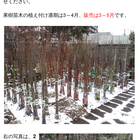
せください。
果樹苗木の植え付け適期は3～4月、
販売は3～5月
です。
右の写真は、
2