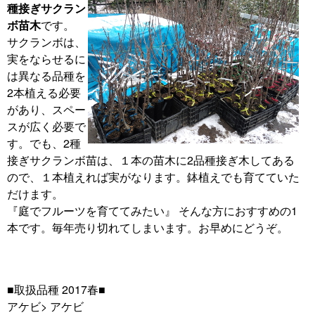
種接ぎサクラン
ボ苗木
です。
サクランボは、
実をならせるに
は異なる品種を
2本植える必要
があり、スペー
スが広く必要で
す。でも、2種
接ぎサクランボ苗は、１本の苗木に2品種接ぎ木してある
ので、１本植えれば実がなります。鉢植えでも育てていた
だけます。
『庭でフルーツを育ててみたい』 そんな方におすすめの1
本です。毎年売り切れてしまいます。お早めにどうぞ。
■取扱品種 2017春■
アケビ> アケビ